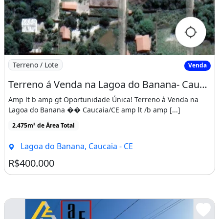
Imagem: Terreno á Venda na Lagoa do Banana- Caucaia/C
Terreno / Lote
Venda
Terreno á Venda na Lagoa do Banana- Caucaia/CE
Amp lt b amp gt Oportunidade Única! Terreno à Venda na
Lagoa do Banana �� Caucaia/CE amp lt /b amp [...]
2.475m² de Área Total
Lagoa do Banana, Caucaia - CE
R$400.000