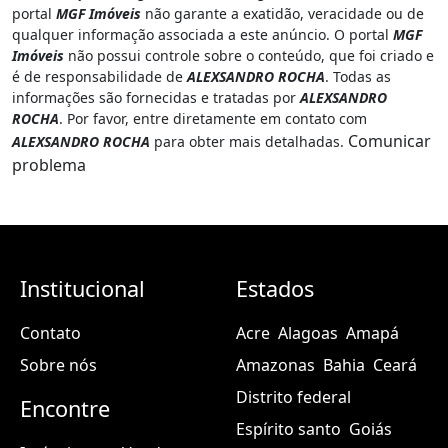
portal
MGF Imóveis
não garante a exatidão, veracidade ou de
qualquer informação associada a este anúncio. O portal
MGF
Imóveis
não possui controle sobre o conteúdo, que foi criado e
é de responsabilidade de
ALEXSANDRO ROCHA
. Todas as
informações são fornecidas e tratadas por
ALEXSANDRO
ROCHA
. Por favor, entre diretamente em contato com
Comunicar
ALEXSANDRO ROCHA
para obter mais detalhadas.
problema
Institucional
Estados
Contato
Acre
Alagoas
Amapá
Sobre nós
Amazonas
Bahia
Ceará
Distrito federal
Encontre
Espírito santo
Goiás