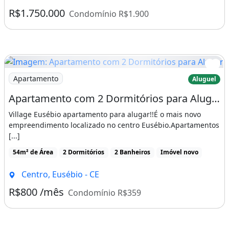
165m² de Área
2 Dormitórios
3 Vagas na garagem
Ar-condicionado
Área de serviço
Praia de Iracema, Fortaleza - CE
R$1.750.000
Condomínio R$1.900
Imagem: Apartamento com 2 Dormitórios para Alugar
Apartamento
Aluguel
Apartamento com 2 Dormitórios para Alugar, 53 M² por R$ 1.220,27/Mês - Centro
Village Eusébio apartamento para alugar!!É o mais novo
empreendimento localizado no centro Eusébio.Apartamentos
[...]
54m² de Área
2 Dormitórios
2 Banheiros
Imóvel novo
Centro, Eusébio - CE