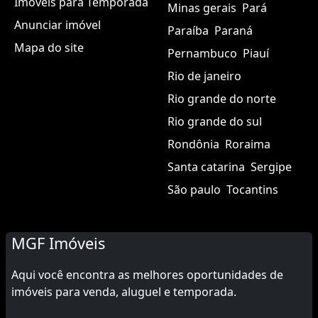
Encontre
Espírito santo
Goiás
Imóveis para Venda
Maranhão
Mato grosso
Imóveis para Aluguel
Mato grosso do sul
Imóveis para Temporada
Minas gerais
Pará
Anunciar imóvel
Paraíba
Paraná
Mapa do site
Pernambuco
Piauí
Rio de janeiro
Rio grande do norte
Rio grande do sul
Rondônia
Roraima
Santa catarina
Sergipe
São paulo
Tocantins