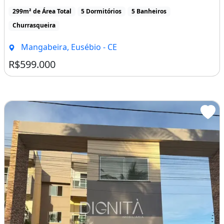
Apartamento
Venda
Casa Duplex - Eusébio
Casa Duplex 05 Suites à Venda �� Mangabeira,
Eusébio/CEValor R$ 599.000,00Matrícula regular �� [...]
299m² de Área Total
5 Dormitórios
5 Banheiros
Churrasqueira
Mangabeira, Eusébio - CE
R$599.000