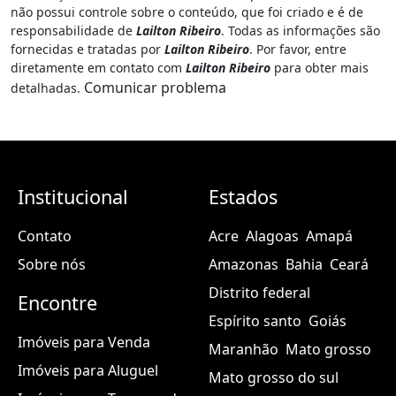
ATENÇÃO:
As informações presentes nesta página de internet
fazem parte do anúncio publicitário
#182575723 - Vila Coimbra
Casas Duplex 119M Eusebio - Centro, Eusébio
. O portal
MGF
Imóveis
não garante a exatidão, veracidade ou de qualquer
informação associada a este anúncio. O portal
MGF Imóveis
não possui controle sobre o conteúdo, que foi criado e é de
responsabilidade de
Lailton Ribeiro
. Todas as informações são
fornecidas e tratadas por
Lailton Ribeiro
. Por favor, entre
diretamente em contato com
Lailton Ribeiro
para obter mais
Comunicar problema
detalhadas.
Institucional
Estados
Contato
Acre
Alagoas
Amapá
Sobre nós
Amazonas
Bahia
Ceará
Distrito federal