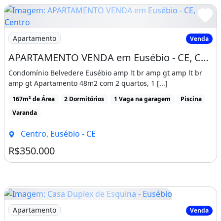
R$800 /mês
Condomínio R$359
Imagem: APARTAMENTO VENDA em Eusébio - CE, Centro
Apartamento
Venda
APARTAMENTO VENDA em Eusébio - CE, Centro
Condomínio Belvedere Eusébio amp lt br amp gt amp lt br
amp gt Apartamento 48m2 com 2 quartos, 1 [...]
167m² de Área
2 Dormitórios
1 Vaga na garagem
Piscina
Varanda
Centro, Eusébio - CE
R$350.000