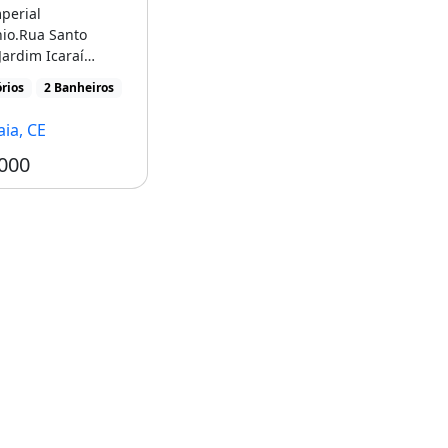
perial
io.Rua Santo
Jardim Icaraí
89m² 3 quartos 1
rios
2 Banheiros
nheiro [...]
ia, CE
000