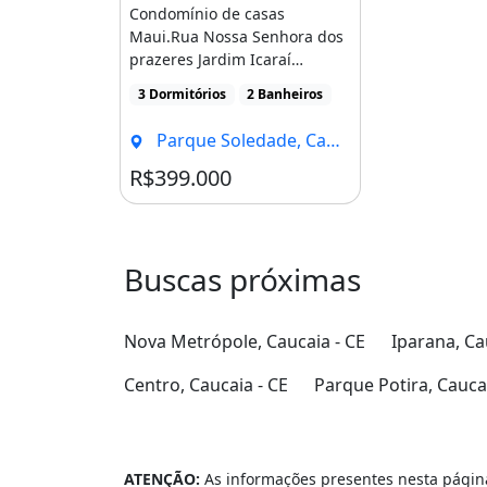
Condomínio de casas
Maui.Rua Nossa Senhora dos
prazeres Jardim Icaraí
caucaia. 88m² 399.900 3
3 Dormitórios
2 Banheiros
quartos [...]
Parque Soledade, Caucaia - CE
R$399.000
Buscas próximas
Nova Metrópole, Caucaia - CE
Iparana, Ca
Centro, Caucaia - CE
Parque Potira, Caucai
ATENÇÃO:
As informações presentes nesta página