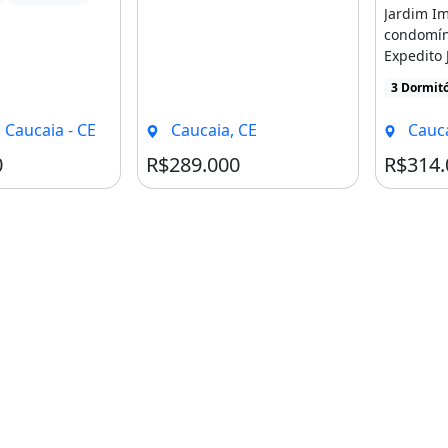
Jardim Im
condomín
Expedito 
Caucaia. 
3 Dormitó
suite 2 ba
 Caucaia - CE
Caucaia, CE
Cauca
0
R$289.000
R$314.
 Quartos