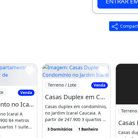
ENTRAR E
Compart
Imagem: Casas Duplex em Condominio no
Terreno / Lote
Venda
tamento no Icarai a Partir de R$239.900,00
te
Venda
Casas Duplex em Condominio no Jardim Icarai Caucaia 03 Quartos. Hebreus 11 6
Apartamento no Icarai a Partir de R$239.900,00 C0M 03 Quartos 01 Suite. De Antemão
Casas duplex em condomínio,
dim Icarai
Imagem: 
Terreno 
no Jardim Icaraí Caucaia. A
no Icaraí A
partir de 247.900 3 quartos 1
.900 84 metros
suite 1 banheiro [...]
artos 1 suite
3 Dormitórios
1 Banheiro
Casas du
sível [...]