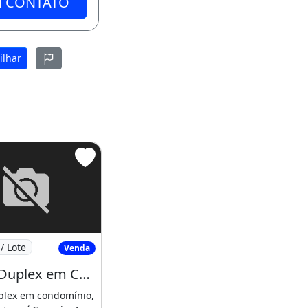
M CONTATO
ilhar
 Jardim Icarai
Casas Duplex em Condominio no Jardim Icarai
/ Lote
Venda
Casas Duplex em Condominio no Jardim Icarai Caucaia 03 Quartos. Conheça Já
plex em condomínio,