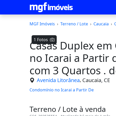
MGF Imóveis
Terreno / Lote
Caucaia
1 Fotos
Casas Duplex em
no Icarai a Partir
com 3 Quartos . 
,
Avenida Litorânea
Caucaia, CE
Condomínio no Icarai a Partir De
Terreno / Lote à venda