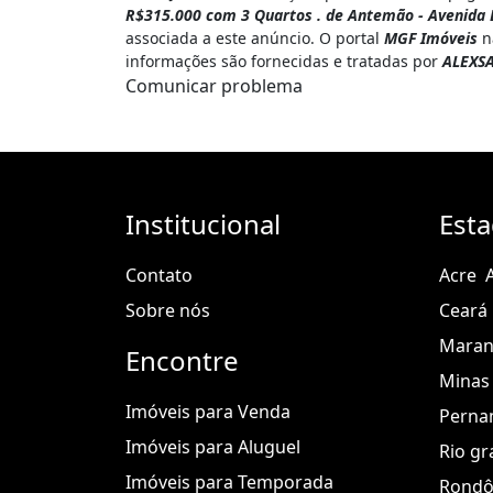
R$315.000 com 3 Quartos . de Antemão - Avenida L
associada a este anúncio. O portal
MGF Imóveis
nã
informações são fornecidas e tratadas por
ALEXS
Comunicar problema
Institucional
Est
Contato
Acre
Sobre nós
Ceará
Mara
Encontre
Minas 
Imóveis para Venda
Perna
Imóveis para Aluguel
Rio gr
Imóveis para Temporada
Rondô