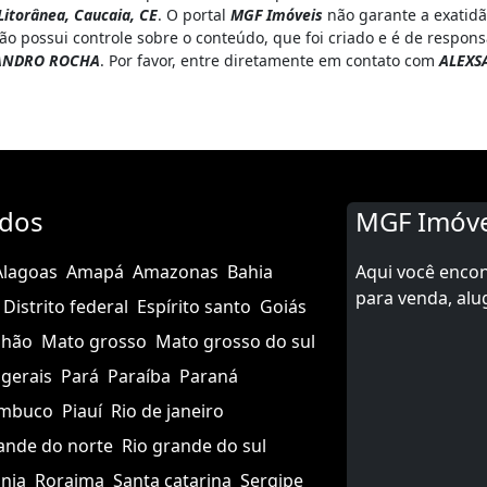
itorânea, Caucaia, CE
. O portal
MGF Imóveis
não garante a exatidã
o possui controle sobre o conteúdo, que foi criado e é de respon
ANDRO ROCHA
. Por favor, entre diretamente em contato com
ALEXS
ados
MGF Imóve
Alagoas
Amapá
Amazonas
Bahia
Aqui você enco
para venda, alu
Distrito federal
Espírito santo
Goiás
nhão
Mato grosso
Mato grosso do sul
gerais
Pará
Paraíba
Paraná
mbuco
Piauí
Rio de janeiro
ande do norte
Rio grande do sul
nia
Roraima
Santa catarina
Sergipe