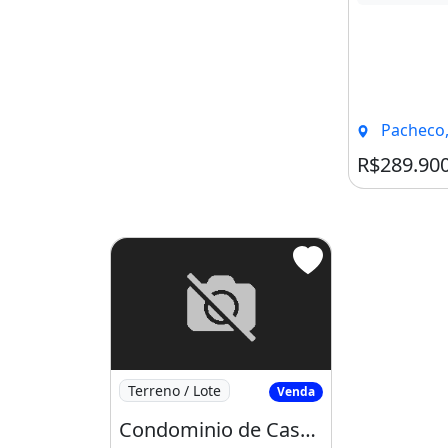
Pacheco,
R$289.90
Imagem: Condominio de Casas Maui com 03
Terreno / Lote
Venda
Condominio de Casas Maui com 03 Quartos e Vagas para 02 Carros!!!!. Prontamente