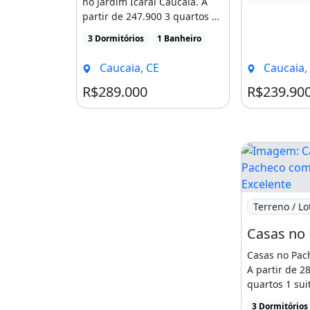
no Jardim Icaraí Caucaia. A
partir de 247.900 3 quartos 1
suite 1 banheiro [...]
3 Dormitórios
1 Banheiro
Caucaia, CE
Caucaia,
R$289.000
R$239.90
Imagem: Casa
Terreno / Lo
Casas no Pac
A partir de 2
quartos 1 sui
reversível Sala
3 Dormitórios