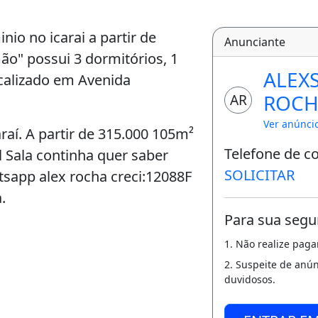
io no icarai a partir de
Anunciante
ão" possui 3 dormitórios, 1
ALEX
ocalizado em Avenida
ROCH
AR
Ver anúnci
aí. A partir de 315.000 105m²
Telefone de c
l Sala continha quer saber
SOLICITAR
sapp alex rocha creci:12088F
.
Para sua segu
1. Não realize pag
2. Suspeite de anú
duvidosos.