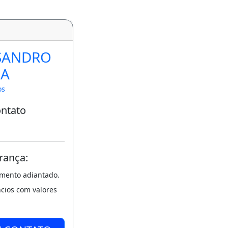
SANDRO
A
os
ontato
rança:
amento adiantado.
ncios com valores