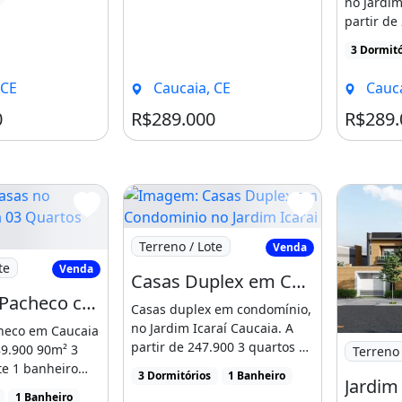
no Jardim
partir de
suite 1 ba
3 Dormitó
 CE
Caucaia, CE
Cauca
0
R$289.000
R$289.
Imagem: Casas Duplex em Condominio no
Terreno / Lote
Venda
s no Pacheco com 03 Quartos Excelente
te
Venda
Casas Duplex em Condominio no Jardim Icarai Caucaia 03 Quartos. Conte com a Gente
Casas no Pacheco com 03 Quartos Excelente Localizacao. Prontamente
Casas duplex em condomínio,
no Jardim Icaraí Caucaia. A
heco em Caucaia
Imagem: 
partir de 247.900 3 quartos 1
89.900 90m² 3
Terreno 
suite 1 banheiro [...]
te 1 banheiro
3 Dormitórios
1 Banheiro
 [...]
1 Banheiro