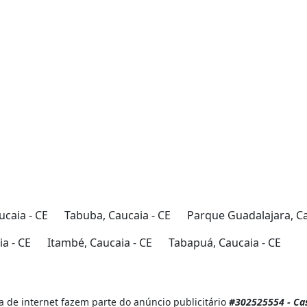
ucaia - CE
Tabuba, Caucaia - CE
Parque Guadalajara, Ca
a - CE
Itambé, Caucaia - CE
Tabapuá, Caucaia - CE
 de internet fazem parte do anúncio publicitário
#302525554 - Cas