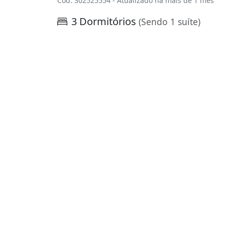
Cód. 302525554 - Atualizado há mais de 1 mês
3 Dormitórios
(Sendo 1 suíte)