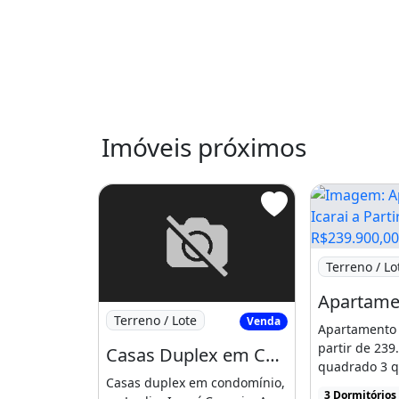
Imóveis próximos
Imagem: Apar
Terreno / Lo
Imagem: Casas Duplex em Condominio no Jar
Terreno / Lote
Venda
Apartamento 
partir de 239
Casas Duplex em Condominio no Jardim Icarai Caucaia 03 Quartos. Salmos 91 7
quadrado 3 qu
Casas duplex em condomínio,
Banheiro rever
3 Dormitórios