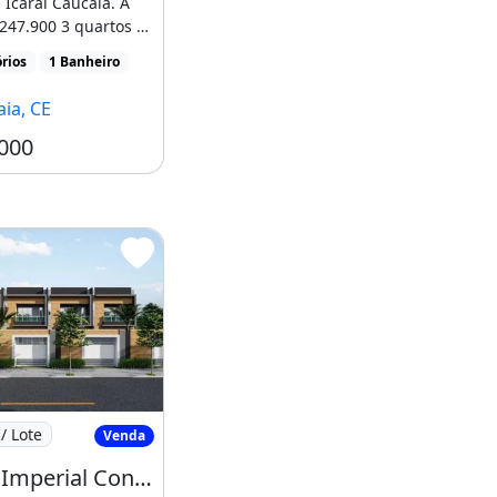
 Icaraí Caucaia. A
 247.900 3 quartos 1
nheiro [...]
rios
1 Banheiro
ia, CE
000
 Jardim Icarai
Jardim Imperial Condominio de Casas com
/ Lote
Venda
Jardim Imperial Condominio de Casas com 03 Quartos com Suite Lazer Completo. Chegue