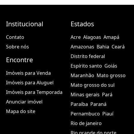
Institucional
Estados
Contato
Acre
Alagoas
Amapá
Sobre nós
Amazonas
Bahia
Ceará
Distrito federal
Encontre
Espírito santo
Goiás
Imóveis para Venda
Maranhão
Mato grosso
Imóveis para Aluguel
Mato grosso do sul
Imóveis para Temporada
Minas gerais
Pará
Anunciar imóvel
Paraíba
Paraná
Mapa do site
Pernambuco
Piauí
Rio de janeiro
Rio grande do norte