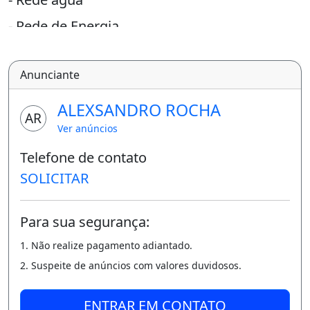
- Rede de Energia
- Iluminação pública em LED
Anunciante
- Avenidas asfaltadas
- Playground
ALEXSANDRO ROCHA
AR
- Campo de futebol Agende uma visita e tira
Ver anúncios
suas dúvidas com um de nossos corretores
Telefone de contato
de plantão.
SOLICITAR
Loteamento Boa Vista.
Para sua segurança:
More bem!
1. Não realize pagamento adiantado.
Bem próximo de Fortaleza!
2. Suspeite de anúncios com valores duvidosos.
Corretor: Alex Rocha Creci 12088 A minha
casa é composta pelas minhas memórias
ENTRAR EM CONTATO