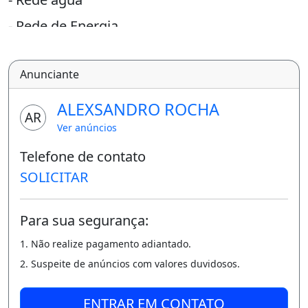
- Rede de Energia
- Iluminação pública em LED
Anunciante
- Avenidas asfaltadas
- Playground
ALEXSANDRO ROCHA
AR
- Campo de futebol Agende uma visita e tira
Ver anúncios
suas dúvidas com um de nossos corretores
Telefone de contato
de plantão.
SOLICITAR
Loteamento Boa Vista.
Para sua segurança:
More bem!
1. Não realize pagamento adiantado.
Bem próximo de Fortaleza!
2. Suspeite de anúncios com valores duvidosos.
Corretor: Alex Rocha Creci 12088 Sempre vá
atrás dos seus sonhos.
ENTRAR EM CONTATO