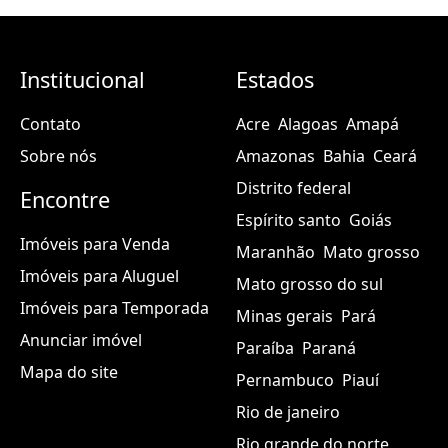
Institucional
Estados
Contato
Acre
Alagoas
Amapá
Sobre nós
Amazonas
Bahia
Ceará
Distrito federal
Encontre
Espírito santo
Goiás
Imóveis para Venda
Maranhão
Mato grosso
Imóveis para Aluguel
Mato grosso do sul
Imóveis para Temporada
Minas gerais
Pará
Anunciar imóvel
Paraíba
Paraná
Mapa do site
Pernambuco
Piauí
Rio de janeiro
Rio grande do norte